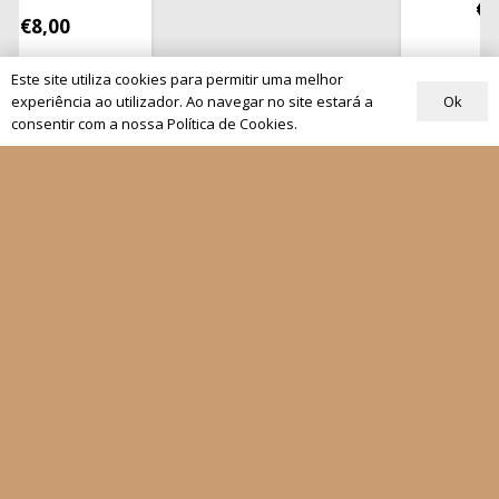
€
13,50
00
Este site utiliza cookies para permitir uma melhor
Ok
experiência ao utilizador. Ao navegar no site estará a
consentir com a nossa Política de Cookies.
Quem Somos
Os nossos projetos
As Nossas Editoras
Atualidade
Revistas
Rezar com o Papa
Materiais de Grupos
As nossas newsletters
Receber