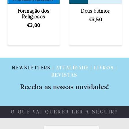
Deus é Amor
Espírito Santo na
Vida da Igreja e
€
3,50
do mundo
€
4,00
NEWSLETTERS
| ATUALIDADE | LIVROS |
REVISTAS
Receba as nossas novidades!
O QUE VAI QUERER LER A SEGUIR?