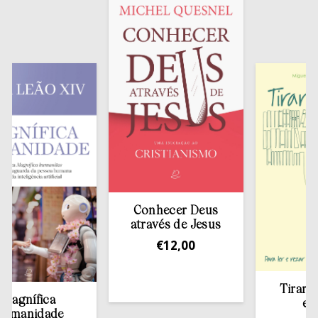
Conhecer Deus
através de Jesus
€
12,00
Tirar a Bíblia
fica
estante
idade