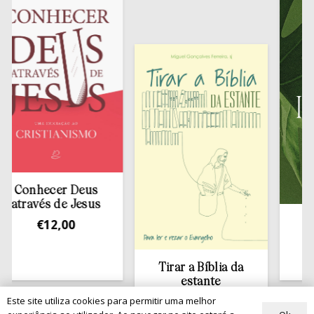
hecer Deus
vés de Jesus
€
12,00
Redesc
Exame I
€
10
Tirar a Bíblia da
estante
€
13,50
Este site utiliza cookies para permitir uma melhor