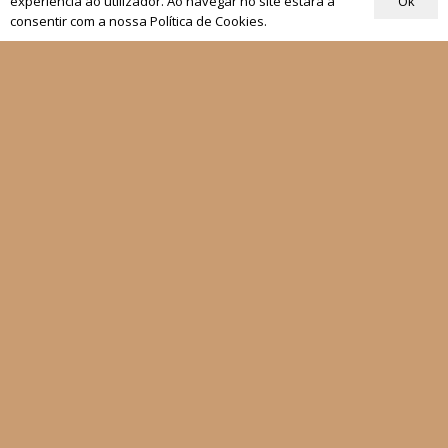
Ok
experiência ao utilizador. Ao navegar no site estará a
consentir com a nossa Política de Cookies.
Quem Somos
Os nossos projetos
As Nossas Editoras
Atualidade
Revistas
Rezar com o Papa
Materiais de Grupos
As nossas newsletters
Receber
Siga-nos