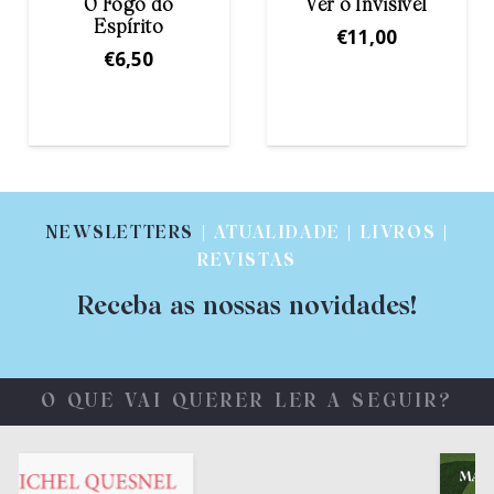
Ver o Invisível
As Palavras Vivas
€
11,00
€
16,00
NEWSLETTERS
| ATUALIDADE | LIVROS |
REVISTAS
Receba as nossas novidades!
O QUE VAI QUERER LER A SEGUIR?