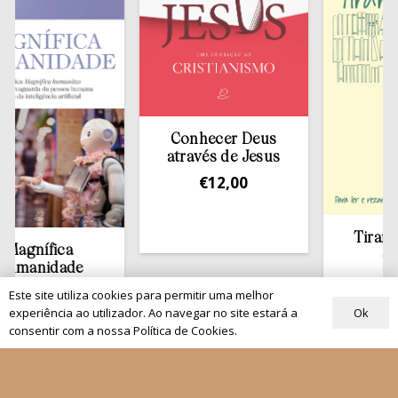
Conhecer Deus
através de Jesus
€
12,00
Tirar a Bíbli
ífica
estante
nidade
€
13,50
,00
Este site utiliza cookies para permitir uma melhor
Ok
experiência ao utilizador. Ao navegar no site estará a
consentir com a nossa Política de Cookies.
Quem Somos