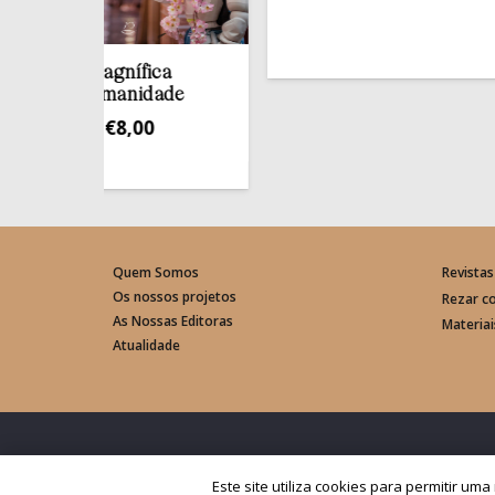
Magnífica
Humanidade
€
8,00
Quem Somos
Revistas
Os nossos projetos
Rezar c
As Nossas Editoras
Materia
Atualidade
© Rede Mundial da Oração do Papa – Portugal 2026
Este site utiliza cookies para permitir um