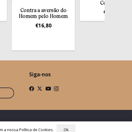
Confissão
Contra a aversão do
€
10,00
Homem pelo Homem
€
16,80
Siga-nos
ade
Condições Gerais de Venda
Livro de Reclamações
Ok
om a nossa Política de Cookies.