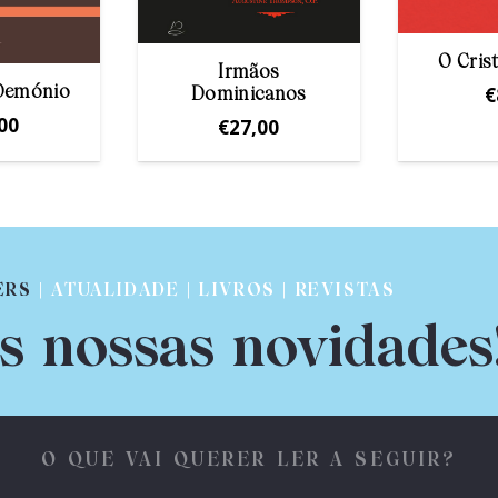
O Crist
Irmãos
€
 Demónio
Dominicanos
00
€
27,00
ERS
| ATUALIDADE | LIVROS | REVISTAS
s nossas novidades
O QUE VAI QUERER LER A SEGUIR?