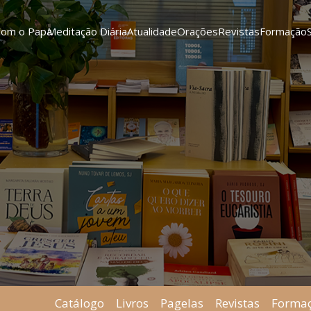
Com o Papa
Meditação Diária
Atualidade
Orações
Revistas
Formação
Catálogo
Livros
Pagelas
Revistas
Forma