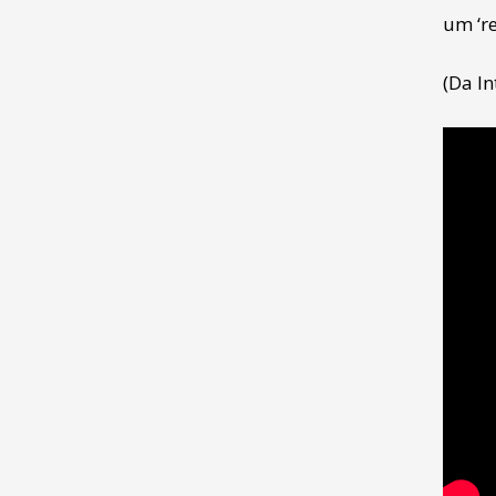
um ‘re
(Da I