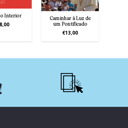
o Interior
Caminhar à Luz de
A s
8,00
um Pontificado
novid
€
13,00
!