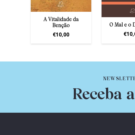
 Todos
A Vitalidade da
O Mal e o
Benção
€
10,
€
10,00
NEWSLETT
Receba a