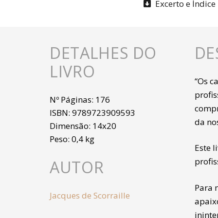
Excerto e Índice
DETALHES DO
DE
LIVRO
“Os c
profi
Nº Páginas:
176
compr
ISBN:
9789723909593
da nos
Dimensão:
14x20
Peso:
0,4 kg
Este l
profis
AUTOR
Para m
Jacques de Scorraille
apaix
ininte