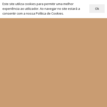
nidade
Este site utiliza cookies para permitir uma melhor
€
13,50
Ok
,00
experiência ao utilizador. Ao navegar no site estará a
consentir com a nossa Política de Cookies.
Quem Somos
Os nossos projetos
As Nossas Editoras
Atualidade
Revistas
Rezar com o Papa
Materiais de Grupos
As nossas newsletters
Receber