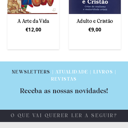
Encontrar a
Adulto e Cristäo
alegria no
€
9,00
trabalho
€
14,90
NEWSLETTERS
| ATUALIDADE | LIVROS |
REVISTAS
Receba as nossas novidades!
O QUE VAI QUERER LER A SEGUIR?