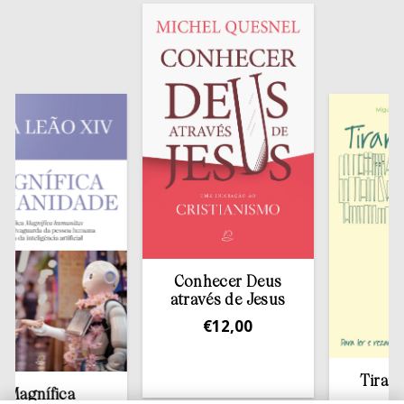
Conhecer Deus
através de Jesus
€
12,00
Tirar a Bíbli
ífica
estante