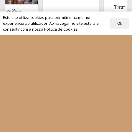
Tirar a Bíblia
fica
estante
Este site utiliza cookies para permitir uma melhor
dade
€
13,50
Ok
experiência ao utilizador. Ao navegar no site estará a
00
consentir com a nossa Política de Cookies.
Quem Somos
Os nossos projetos
As Nossas Editoras
Atualidade
Revistas
Rezar com o Papa
Materiais de Grupos
As nossas newsletters