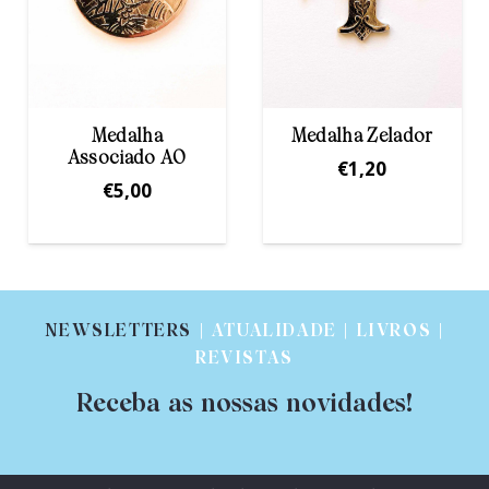
Medalha Zelador
O Coração que
nos Ama
€
1,20
€
10,00
NEWSLETTERS
| ATUALIDADE | LIVROS |
REVISTAS
Receba as nossas novidades!