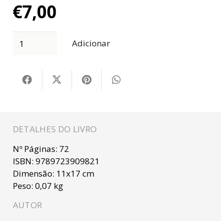
€
7,00
Adicionar
DETALHES DO LIVRO
Nº Páginas:
72
ISBN:
9789723909821
Dimensão:
11x17 cm
Peso:
0,07 kg
AUTOR