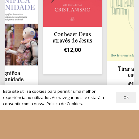
Conhecer Deus
através de Jesus
€
12,00
Tirar a Bíblia d
ca
estante
ade
€
13,50
Este site utiliza cookies para permitir uma melhor
Ok
experiência ao utilizador. Ao navegar no site estará a
consentir com a nossa Política de Cookies.
Quem Somos
Os nossos projetos
As Nossas Editoras