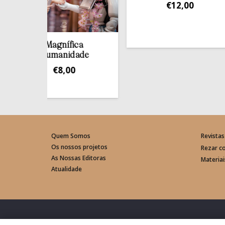
€
12,00
Magnífica
Humanidade
€
8,00
Quem Somos
Revistas
Os nossos projetos
Rezar c
As Nossas Editoras
Materia
Atualidade
© Rede Mundial da Oração do Papa – Portugal 2026