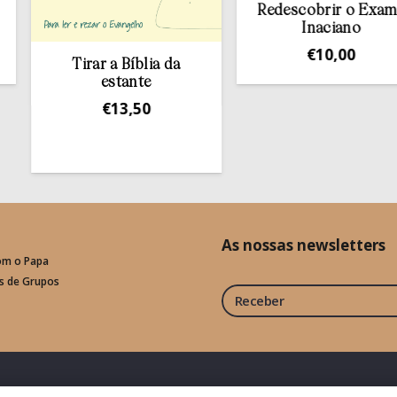
Redescobrir o Exame
Inaciano
€
10,00
Tirar a Bíblia da
H
estante
€
13,50
As nossas newsletters
om o Papa
is de Grupos
Receber
Fale connosco
Política de Privacid