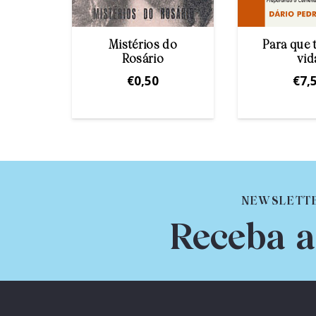
Terço
Mistérios do
Para que
Rosário
vid
€
0,50
€
7,
NEWSLETT
Receba a