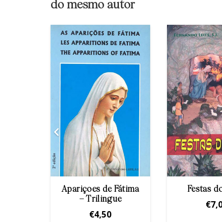
do mesmo autor
o do
Apariçoes de Fátima
Festas d
– Trilingue
€
7,
€
4,50