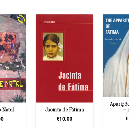
Apariçõe
– 
o Natal
Jacinta de Fátima
€
00
€
10,00