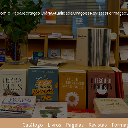
Com o Papa
Meditação Diária
Atualidade
Orações
Revistas
Formação
Catálogo
Livros
Pagelas
Revistas
Forma