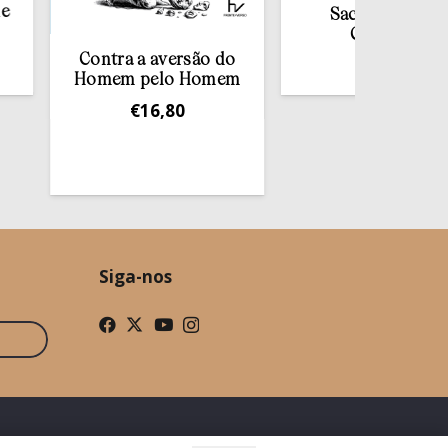
Sacramento da
Confissão
Contra a aversão do
€
10,00
omem pelo Homem
€
16,80
Siga-nos
ade
Condições Gerais de Venda
Livro de Reclamações