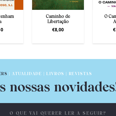
 tenham
Caminho de
O Ca
a
Libertação
A
50
€
8,00
€
ERS
| ATUALIDADE | LIVROS | REVISTAS
s nossas novidades
O QUE VAI QUERER LER A SEGUIR?