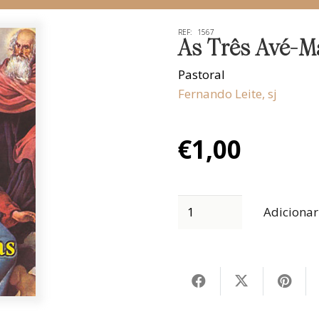
REF:
1567
As Três Avé-M
Pastoral
Fernando Leite, sj
€
1,00
Adicionar