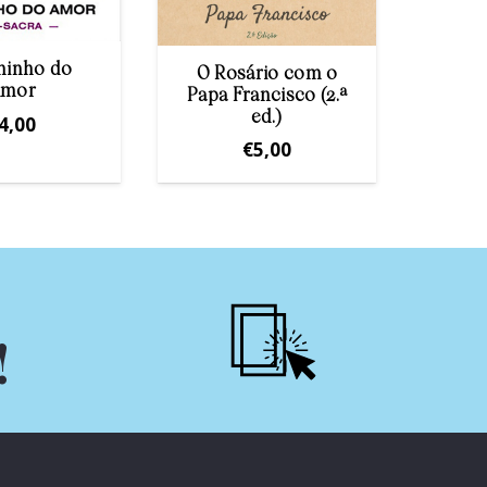
minho do
Se o
O Rosário com o
mor
n
Papa Francisco (2.ª
ed.)
4,00
€
5,00
!