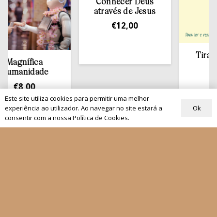
Conhecer Deus
através de Jesus
€
12,00
Tirar a Bíbli
ífica
estante
nidade
€
13,50
,00
Este site utiliza cookies para permitir uma melhor
Ok
experiência ao utilizador. Ao navegar no site estará a
consentir com a nossa Política de Cookies.
Quem Somos
Os nossos projetos
As Nossas Editoras
Atualidade
Revistas
Rezar com o Papa
Materiais de Grupos