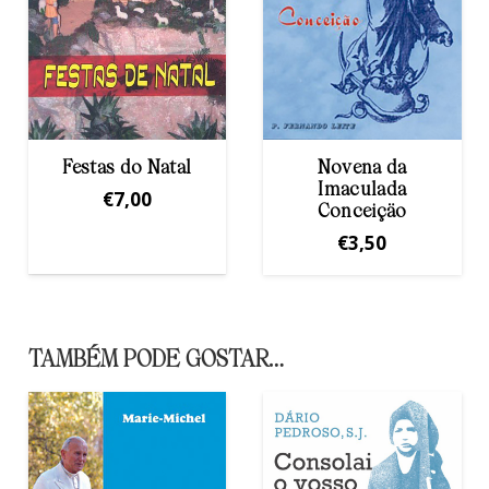
Novena da
Se fizerem o que
Imaculada
Eu Vos Disser
Conceiçäo
€
1,25
€
3,50
TAMBÉM PODE GOSTAR…