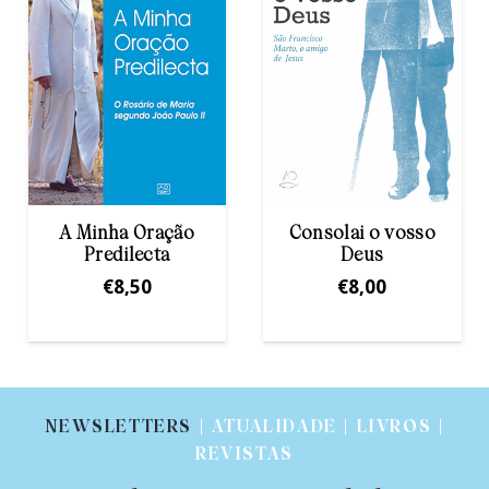
Aparições de
Consolai o vosso
Fátima – inglês
Deus
€
2,50
€
8,00
NEWSLETTERS
| ATUALIDADE | LIVROS |
REVISTAS