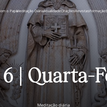
Com o Papa
Meditação Diária
Atualidade
Orações
Revistas
Formação
 6 | Quarta-F
Meditação diária