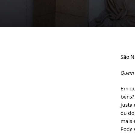
São N
Quem d
Em qu
bens?
justa
ou do
mais 
Pode 