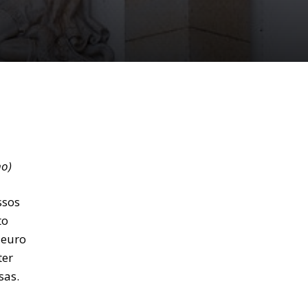
ho)
ssos
to
 euro
ter
sas.