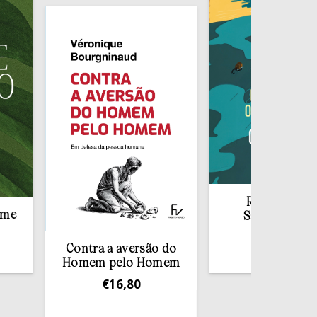
Redescobrir o
Sacramento da
Confissão
Contra a aversão do
€
10,00
Homem pelo Homem
€
16,80