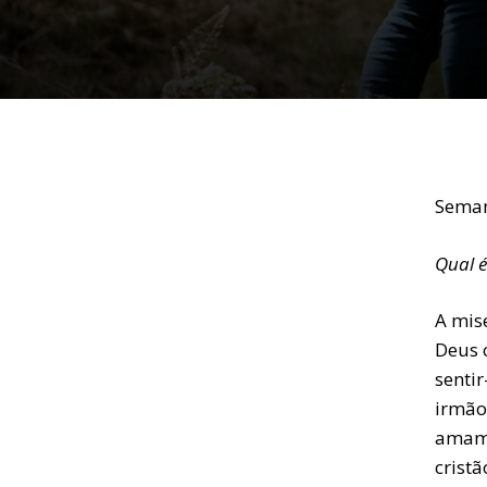
Seman
Qual é
A mise
Deus c
senti
irmão
amam 
cristã