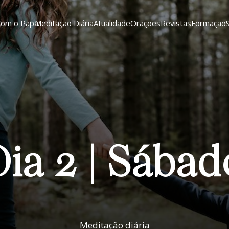
Com o Papa
Meditação Diária
Atualidade
Orações
Revistas
Formação
Dia 2 | Sábad
Meditação diária