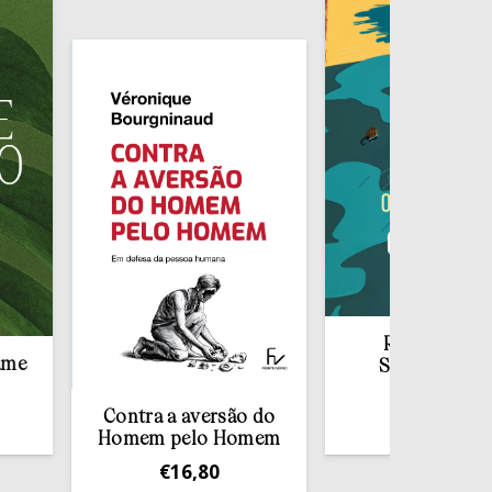
Redescobrir o
Sacramento da
Confissão
Contra a aversão do
€
10,00
Homem pelo Homem
€
16,80