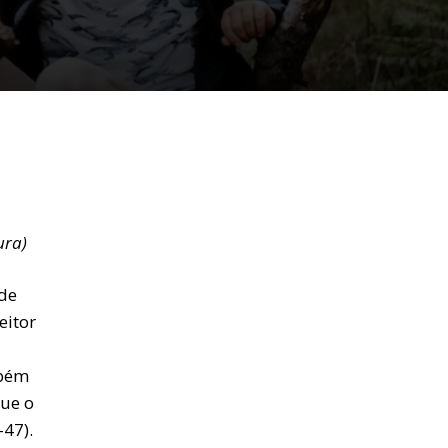
ura)
 de
eitor
mbém
ue o
-47).