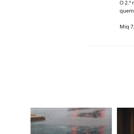
O 2.º
quem 
Miq 7,