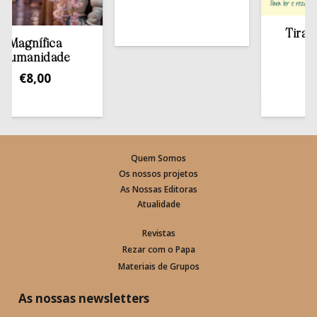
Tirar a Bí
agnífica
estan
manidade
€
13,
€
8,00
Quem Somos
Os nossos projetos
As Nossas Editoras
Atualidade
Revistas
Rezar com o Papa
Materiais de Grupos
As nossas newsletters