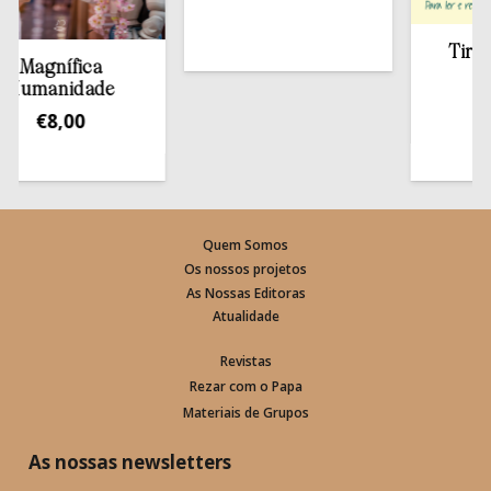
Tirar a B
agnífica
esta
manidade
€
13
€
8,00
Quem Somos
Os nossos projetos
As Nossas Editoras
Atualidade
Revistas
Rezar com o Papa
Materiais de Grupos
As nossas newsletters