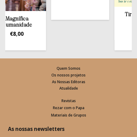
Tirar a B
agnífica
esta
manidade
€
13
€
8,00
Quem Somos
Os nossos projetos
As Nossas Editoras
Atualidade
Revistas
Rezar com o Papa
Materiais de Grupos
As nossas newsletters