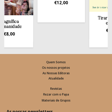
€
12,00
Tirar a Bíb
nífica
estant
anidade
€
13,5
8,00
Quem Somos
Os nossos projetos
As Nossas Editoras
Atualidade
Revistas
Rezar com o Papa
Materiais de Grupos
As nossas newsletters