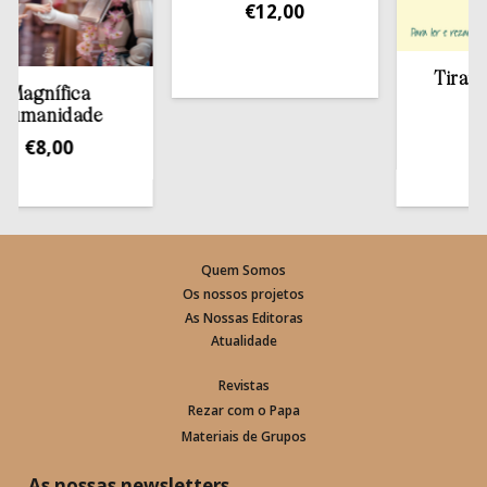
€
12,00
Tirar a Bíb
gnífica
estan
anidade
€
13,5
€
8,00
Quem Somos
Os nossos projetos
As Nossas Editoras
Atualidade
Revistas
Rezar com o Papa
Materiais de Grupos
As nossas newsletters