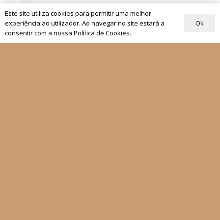
História da Igreja
Este site utiliza cookies para permitir uma melhor
Ok
experiência ao utilizador. Ao navegar no site estará a
Teologia
consentir com a nossa Política de Cookies.
Frente e Verso
História da Companhia de Jesus
História SJ
Igreja
Magistério
Documentos Papais
Maria
Fátima
Mensageiro
Movimento Eucarístico Juvenil
Novenas de Natal
Oração