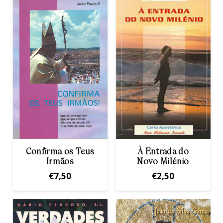
Confirma os Teus
À Entrada do
Irmãos
Novo Milénio
€
7,50
€
2,50