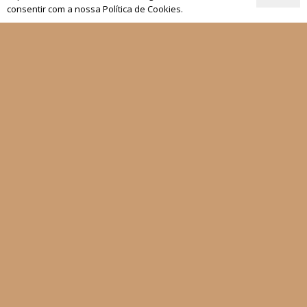
Atualidade
consentir com a nossa Política de Cookies.
Revistas
Rezar com o Papa
Materiais de Grupos
As nossas newsletters
Receber
Siga-nos
Fale connosco
Política de Privacidade