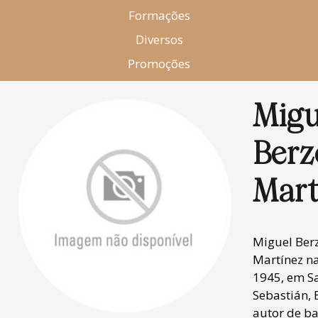
Formações
Diversos
Promoções
Migu
Berz
Mart
Miguel Ber
Martínez n
1945, em S
Sebastián, 
autor de b