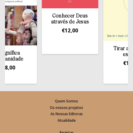
Conhecer Deus
através de Jesus
€
12,00
Tirar a Bíbli
ífica
estante
idade
€
13,50
,00
Quem Somos
Os nossos projetos
As Nossas Editoras
Atualidade
Revistas