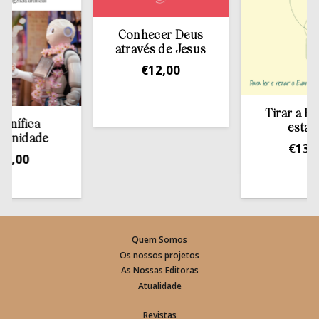
Conhecer Deus
através de Jesus
€
12,00
Tirar a Bíblia 
ica
estante
dade
€
13,50
0
Quem Somos
Os nossos projetos
As Nossas Editoras
Atualidade
Revistas