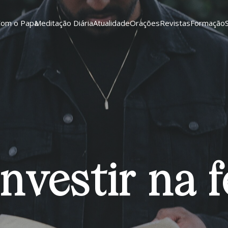
Com o Papa
Meditação Diária
Atualidade
Orações
Revistas
Formação
Investir na f