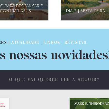
O PARA DESCANSAR E
CONTRAR DEUS
DIA 7 | SEXTA-FEIRA
ERS
| ATUALIDADE | LIVROS | REVISTAS
s nossas novidades
O QUE VAI QUERER LER A SEGUIR?