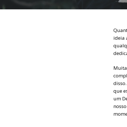
Quant
ideia
qualq
dedica
Muita
compl
disso
que e
um De
nosso
momen