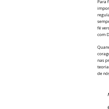
Para f
import
regul
sempr
fé ve
com D
Quand
corag
nas p
teori
de nó