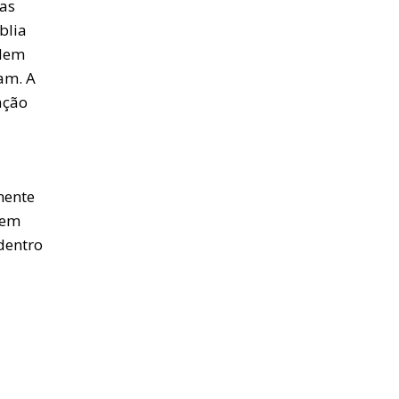
mas
blia
 Nem
am. A
ação
mente
 em
dentro