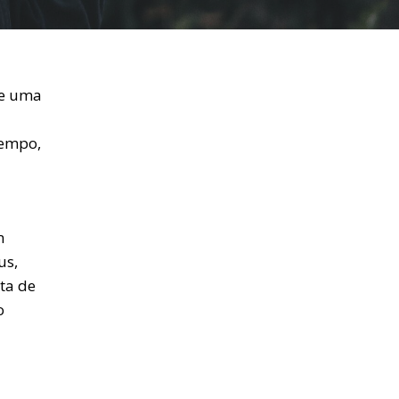
ue uma
tempo,
m
us,
ta de
o