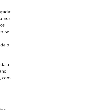
nçada:
va-nos
dos
er-se
nda o
oda a
ano,
o, com