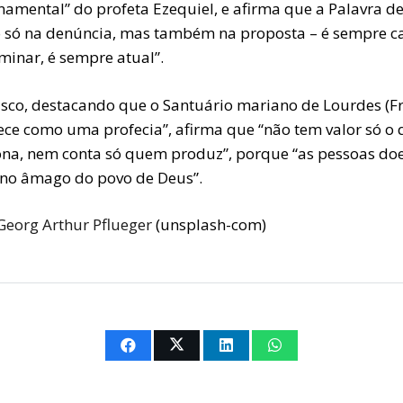
namental” do profeta Ezequiel, e afirma que a Palavra d
o só na denúncia, mas também na proposta – é sempre c
minar, é sempre atual”.
isco, destacando que o Santuário mariano de Lourdes (F
ece como uma profecia”, afirma que “não tem valor só o 
ona, nem conta só quem produz”, porque “as pessoas do
 no âmago do povo de Deus”.
Georg Arthur Pflueger
(unsplash-com)