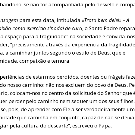
abandono, se não for acompanhada pelo desvelo e compa
nsagem
para esta data, intitulada
«Trata bem dele!» – A
xão como exercício sinodal de cura
, o Santo Padre repar
há espaço para a fragilidade” na sociedade e convida-nos
der, “precisamente através da experiência da fragilidade
a, a caminhar juntos segundo o estilo de Deus, que é
midade, compaixão e ternura.
xperiências de estarmos perdidos, doentes ou frágeis fa
 do nosso caminho: não nos excluem do povo de Deus. Pe
rio, colocam-nos no centro da solicitude do Senhor que é
uer perder pelo caminho nem sequer um dos seus filhos.
-se, pois, de aprender com Ele a ser verdadeiramente u
idade que caminha em conjunto, capaz de não se deixa
iar pela cultura do descarte”, escreveu o Papa.