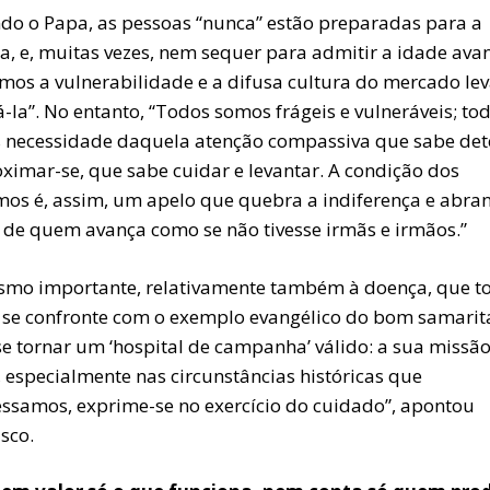
do o Papa, as pessoas “nunca” estão preparadas para a
a, e, muitas vezes, nem sequer para admitir a idade ava
mos a vulnerabilidade e a difusa cultura do mercado le
-la”. No entanto, “Todos somos frágeis e vulneráveis; to
 necessidade daquela atenção compassiva que sabe det
oximar-se, que sabe cuidar e levantar. A condição dos
mos é, assim, um apelo que quebra a indiferença e abra
 de quem avança como se não tivesse irmãs e irmãos.”
smo importante, relativamente também à doença, que t
a se confronte com o exemplo evangélico do bom samarit
se tornar um ‘hospital de campanha’ válido: a sua missã
, especialmente nas circunstâncias históricas que
essamos, exprime-se no exercício do cuidado”, apontou
sco.