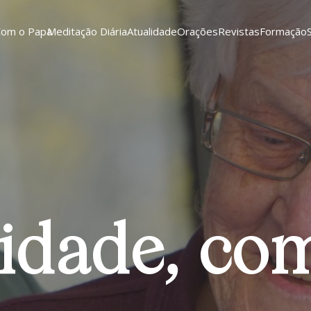
Com o Papa
Meditação Diária
Atualidade
Orações
Revistas
Formação
idade, co