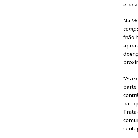
e no 
Na
Me
compai
“não 
apren
doenç
proxi
“As e
parte
contrá
não q
Trata
comun
contag