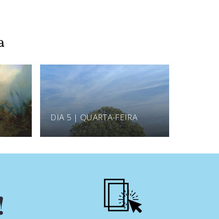
a
DIA 5 | QUARTA-FEIRA
!