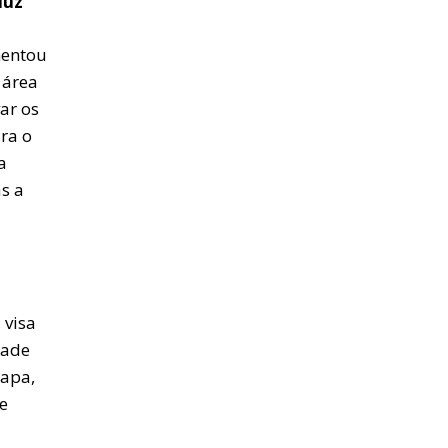
duz
mentou
 área
ar os
ra o
a
s a
 visa
dade
Papa,
e