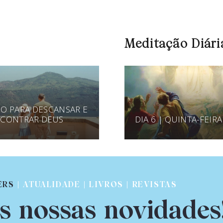
Meditação Diári
O PARA DESCANSAR E
CONTRAR DEUS
DIA 6 | QUINTA-FEIRA
ERS
| ATUALIDADE | LIVROS | REVISTAS
s nossas novidades