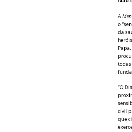
Não t
A
Men
o “se
da saú
heróis
Papa,
procur
todas
funda
“O Di
proxi
sensib
civil
que c
exerc