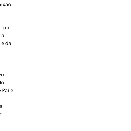
ixão.
a que
 a
 e da
zem
lo
 Pai e
ma
r