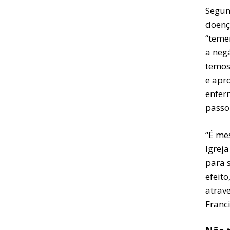
Segun
doenç
“teme
a negá
temos
e apr
enfer
passo
“É me
Igrej
para 
efeito
atrav
Franci