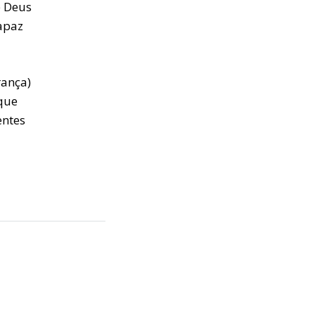
e Deus
apaz
rança)
que
entes