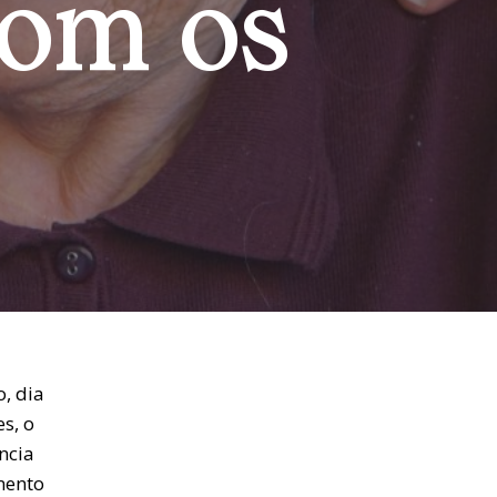
com os
, dia
s, o
ncia
mento