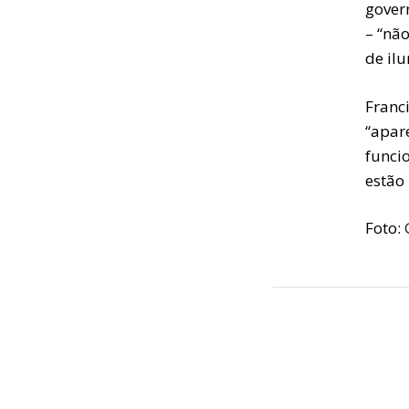
gover
– “nã
de ilu
Franc
“apar
funci
estão
Foto: