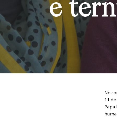
e ter
No co
11 de
Papa 
human