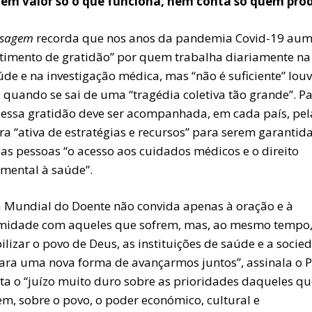
em valor só o que funciona, nem conta só quem pro
sagem
recorda que nos anos da pandemia Covid-19 au
ntimento de gratidão” por quem trabalha diariamente na
de e na investigação médica, mas “não é suficiente” louv
 quando se sai de uma “tragédia coletiva tão grande”. Pa
 essa gratidão deve ser acompanhada, em cada país, pel
a “ativa de estratégias e recursos” para serem garantida
 as pessoas “o acesso aos cuidados médicos e o direito
mental à saúde”.
a Mundial do Doente não convida apenas à oração e à
midade com aqueles que sofrem, mas, ao mesmo tempo,
ilizar o povo de Deus, as instituições de saúde e a socie
 para uma nova forma de avançarmos juntos”, assinala o 
ita o “juízo muito duro sobre as prioridades daqueles qu
em, sobre o povo, o poder económico, cultural e