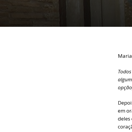
Maria
Todos
alguma
opção
Depoi
em or
deles 
coraç