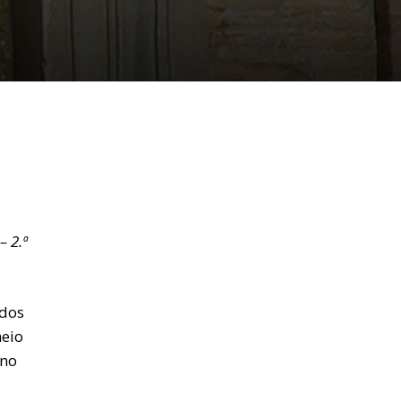
– 2.ª
idos
meio
 no