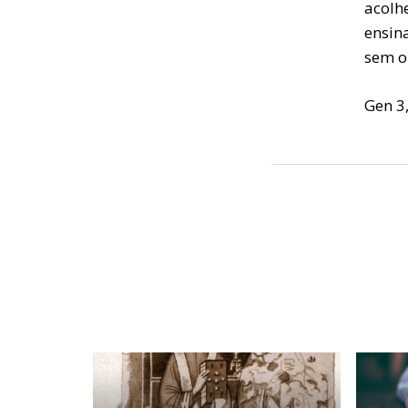
acolh
ensin
sem o
Gen 3,