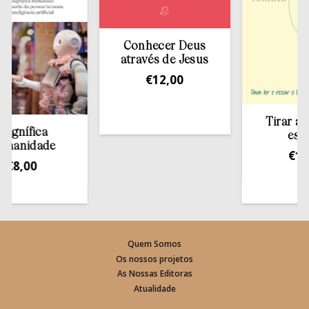
Conhecer Deus
através de Jesus
€
12,00
Tirar a Bíblia
fica
estante
idade
€
13,50
00
Quem Somos
Os nossos projetos
As Nossas Editoras
Atualidade