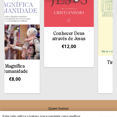
Conhecer Deus
através de Jesus
€
12,00
Tirar a Bí
agnífica
estan
manidade
€
13,
€
8,00
Quem Somos
Os nossos projetos
Este site utiliza cookies para permitir uma melhor