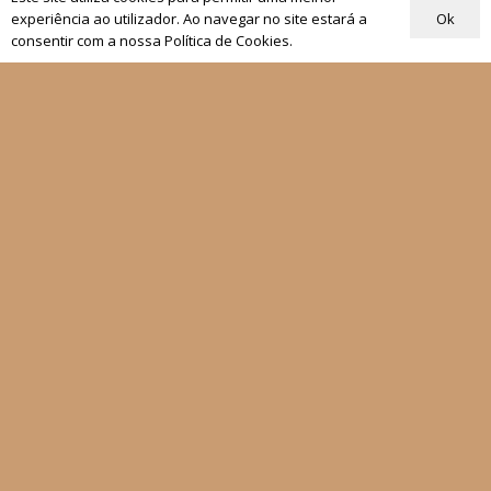
As Nossas Editoras
Ok
experiência ao utilizador. Ao navegar no site estará a
Atualidade
consentir com a nossa Política de Cookies.
Revistas
Rezar com o Papa
Materiais de Grupos
As nossas newsletters
Receber
Siga-nos
Fale connosco
Política de Privacidade