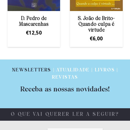
e
S. João de Brito-
Etty Hillesum
as
Quando culpa é
€
14,00
virtude
€
6,00
NEWSLETTERS
| ATUALIDADE | LIVROS |
REVISTAS
Receba as nossas novidades!
O QUE VAI QUERER LER A SEGUIR?