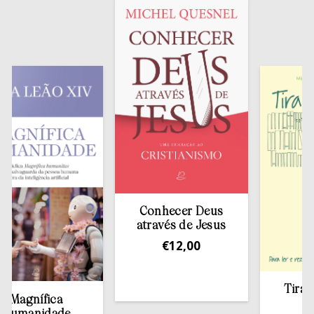
Conhecer Deus
através de Jesus
€
12,00
Tirar a Bíb
nífica
estant