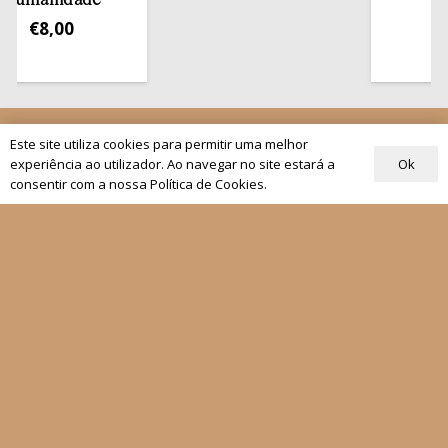
anidade
€
13,5
8,00
Quem Somos
Este site utiliza cookies para permitir uma melhor
Os nossos projetos
Ok
experiência ao utilizador. Ao navegar no site estará a
consentir com a nossa Política de Cookies.
As Nossas Editoras
Atualidade
Revistas
Rezar com o Papa
Materiais de Grupos
As nossas newsletters
Receber