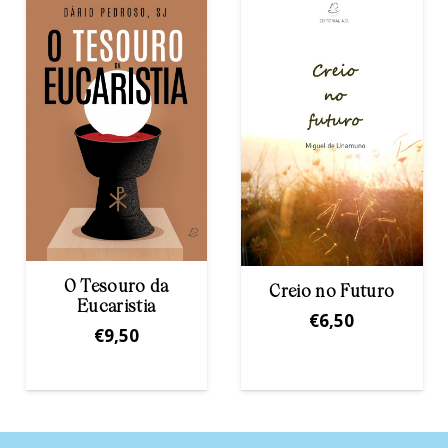
Creio no Futuro
Corpo e a Oraçäo
€
6,50
€
2,00