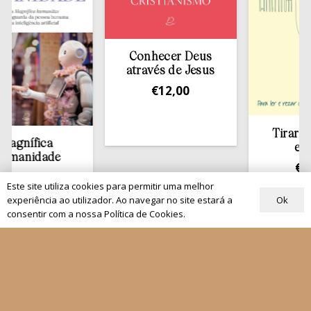
Conhecer Deus
através de Jesus
€
12,00
Tirar a Bíblia
fica
estante
dade
€
13,50
00
Este site utiliza cookies para permitir uma melhor
Ok
experiência ao utilizador. Ao navegar no site estará a
consentir com a nossa Política de Cookies.
Quem Somos
Os nossos projetos
As Nossas Editoras
Atualidade