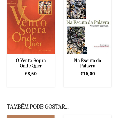
Na Escuta da
Tu me seduziste e
Palavra
eu deixei-me
seduzir
€
16,00
€
16,00
TAMBÉM PODE GOSTAR…