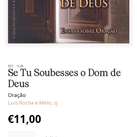
REF:
1648
Se Tu Soubesses o Dom de
Deus
Oração
Luis Rocha e Melo, sj
€
11,00