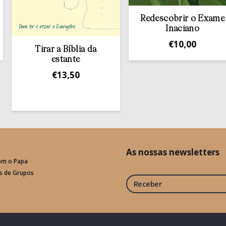
Redescobrir o Exame
Inaciano
€
10,00
C
irar a Bíblia da
Ho
estante
€
13,50
As nossas newsletters
om o Papa
is de Grupos
Receber