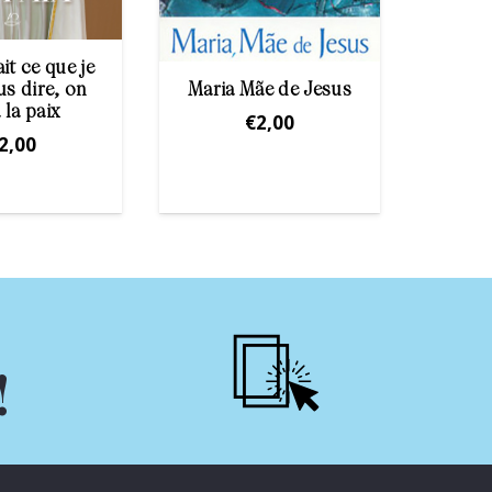
ait ce que je
us dire, on
Maria Mãe de Jesus
Apari
 la paix
€
2,00
2,00
!