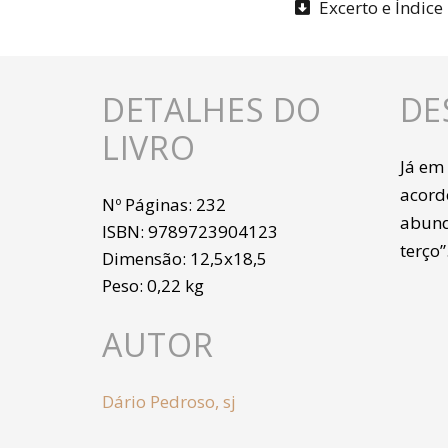
Excerto e Índice
DETALHES DO
DE
LIVRO
Já em
acord
Nº Páginas:
232
abund
ISBN:
9789723904123
terço”
Dimensão:
12,5x18,5
Peso:
0,22 kg
AUTOR
Dário Pedroso, sj