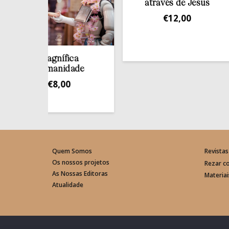
através de Jesus
€
12,00
T
Magnífica
umanidade
€
8,00
Quem Somos
Revistas
Os nossos projetos
Rezar c
As Nossas Editoras
Materia
Atualidade