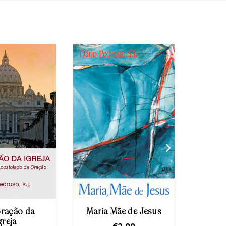
ração da
Maria Mãe de Jesus
A Art
greja