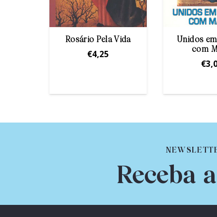
 Tu
Rosário Pela Vida
Unidos em
com M
€
4,25
€
3,
NEWSLETT
Receba a