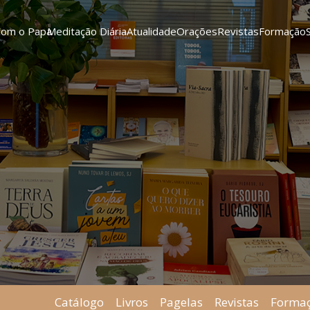
Com o Papa
Meditação Diária
Atualidade
Orações
Revistas
Formação
Catálogo
Livros
Pagelas
Revistas
Forma