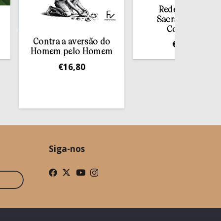
Redescobrir o
Sacramento da
Confissão
ontra a aversão do
€
10,00
mem pelo Homem
€
16,80
Siga-nos