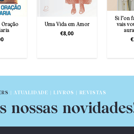
Si l’on f
vais vo
 Oração
Uma Vida em Amor
aura
aria
€
8,00
€
00
ERS
| ATUALIDADE | LIVROS | REVISTAS
s nossas novidades