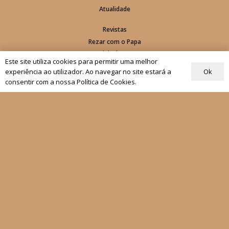
Atualidade
Revistas
Rezar com o Papa
Materiais de Grupos
Este site utiliza cookies para permitir uma melhor
Ok
experiência ao utilizador. Ao navegar no site estará a
As nossas newsletters
consentir com a nossa Política de Cookies.
Receber
Siga-nos
Fale connosco
Política de Privacidade