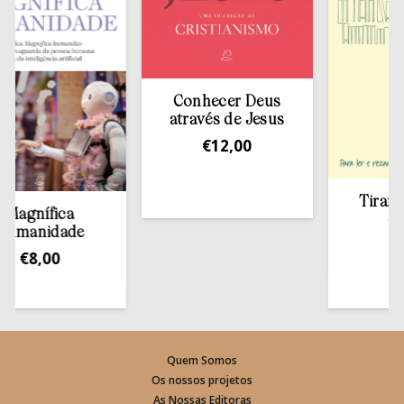
Conhecer Deus
através de Jesus
€
12,00
Tirar a Bí
gnífica
estan
anidade
€
13,
€
8,00
Quem Somos
Os nossos projetos
As Nossas Editoras