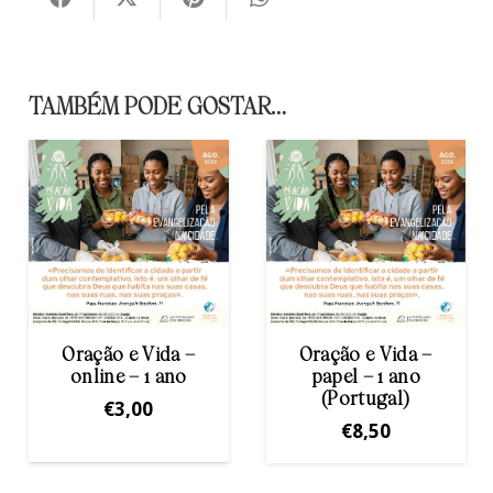
TAMBÉM PODE GOSTAR…
ção e Vida –
Oração e Vida –
Oração
line – 1 ano
papel – 1 ano
ano (
(Portugal)
–
€
3,00
€
8,50
€