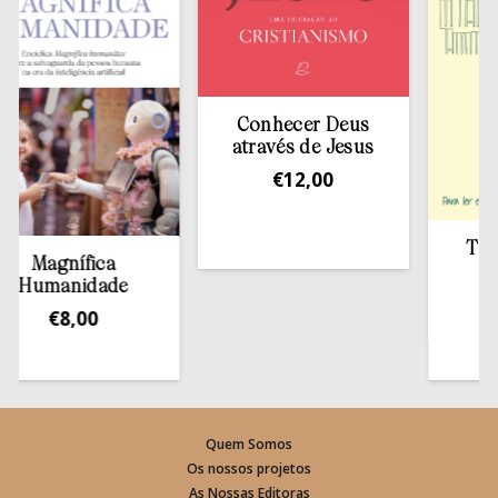
Conhecer Deus
através de Jesus
€
12,00
Tirar a 
Magnífica
est
umanidade
€
1
€
8,00
Quem Somos
Os nossos projetos
As Nossas Editoras