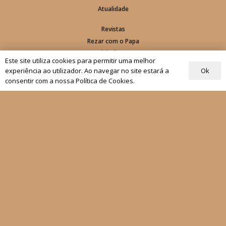
Atualidade
Revistas
Rezar com o Papa
Materiais de Grupos
Este site utiliza cookies para permitir uma melhor
Ok
experiência ao utilizador. Ao navegar no site estará a
As nossas newsletters
consentir com a nossa Política de Cookies.
Receber
Siga-nos
Fale connosco
Política de Privacidade