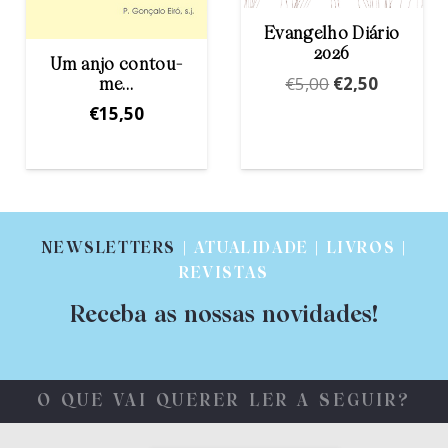
Evangelho Diário
2026
Ao Ritmo da
O
O
€
5,00
€
2,50
Palavra
preço
preço
€
9,50
original
atual
era:
é:
€5,00.
€2,50.
NEWSLETTERS
| ATUALIDADE | LIVROS |
REVISTAS
Receba as nossas novidades!
O QUE VAI QUERER LER A SEGUIR?