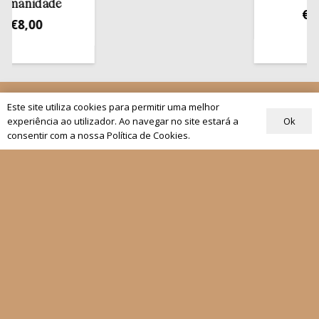
idade
€
13,50
00
Quem Somos
Este site utiliza cookies para permitir uma melhor
Ok
experiência ao utilizador. Ao navegar no site estará a
Os nossos projetos
consentir com a nossa Política de Cookies.
As Nossas Editoras
Atualidade
Revistas
Rezar com o Papa
Materiais de Grupos
As nossas newsletters
Receber