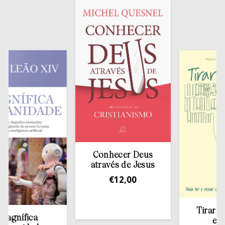
Conhecer Deus
através de Jesus
€
12,00
Tirar a Bíblia
fica
estante