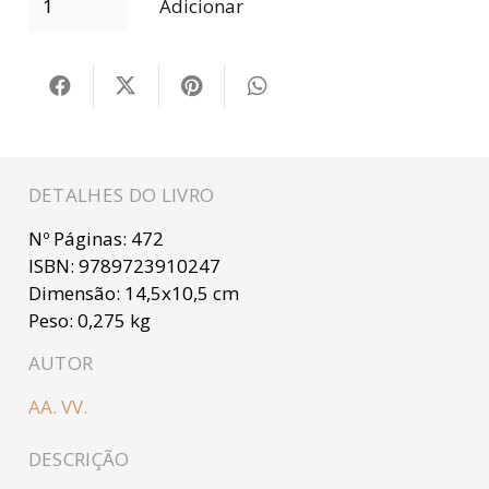
era:
é:
Adicionar
€5,00.
€2,50.
DETALHES DO LIVRO
Nº Páginas:
472
ISBN:
9789723910247
Dimensão:
14,5x10,5 cm
Peso:
0,275 kg
AUTOR
AA. VV.
DESCRIÇÃO