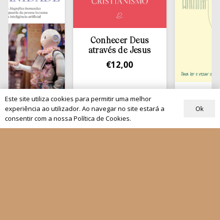
Conhecer Deus
através de Jesus
€
12,00
Tirar a Bíblia
Este site utiliza cookies para permitir uma melhor
fica
estante
Ok
experiência ao utilizador. Ao navegar no site estará a
dade
€
13,50
consentir com a nossa Política de Cookies.
00
Quem Somos
Os nossos projetos
As Nossas Editoras
Atualidade