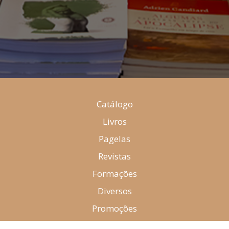
Catálogo
Livros
Pagelas
Revistas
Formações
Diversos
Promoções