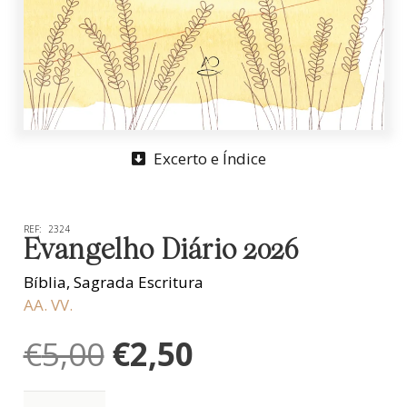
Excerto e Índice
REF:
2324
Evangelho Diário 2026
Bíblia
,
Sagrada Escritura
AA. VV.
O
O
€
5,00
€
2,50
preço
preço
original
atual