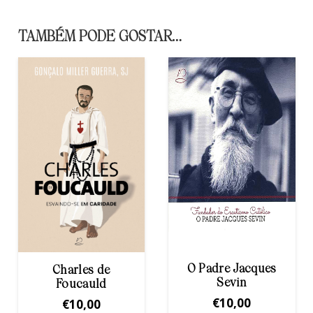
TAMBÉM PODE GOSTAR…
O Padre Jacques
Nascemos e
Sevin
jamais
morreremos (6.ª
€
10,00
edição)