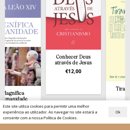
Conhecer Deus
através de Jesus
€
12,00
Tirar a Bíbli
ífica
estante
idade
€
13,50
Este site utiliza cookies para permitir uma melhor
,00
Ok
experiência ao utilizador. Ao navegar no site estará a
consentir com a nossa Política de Cookies.