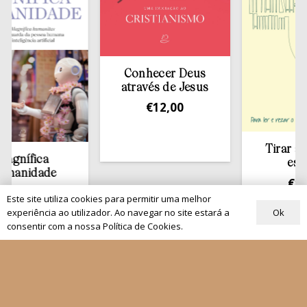
Conhecer Deus
através de Jesus
€
12,00
Tirar a Bíblia 
ica
estante
dade
€
13,50
0
Este site utiliza cookies para permitir uma melhor
Ok
experiência ao utilizador. Ao navegar no site estará a
consentir com a nossa Política de Cookies.
Quem Somos
Os nossos projetos
As Nossas Editoras