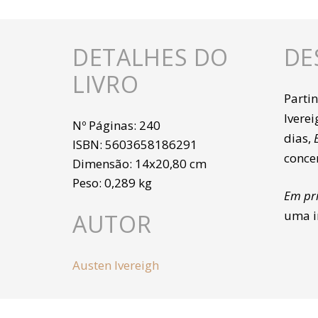
DETALHES DO
DE
LIVRO
Partin
Ivere
Nº Páginas:
240
dias,
ISBN:
5603658186291
conce
Dimensão:
14x20,80 cm
Peso:
0,289 kg
Em pri
uma i
AUTOR
Austen Ivereigh