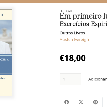
REF:
8228
Em primeiro l
Exercícios Espi
Outros Livros
Austen Ivereigh
€
18,00
Adicionar