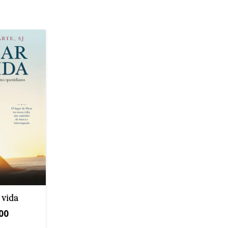
 vida
00