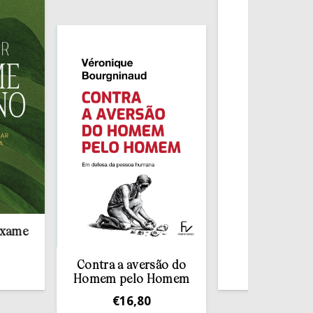
Redescobrir o
Sacramento da
Confissão
Contra a aversão do
€
10,00
Homem pelo Homem
€
16,80