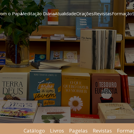
Com o Papa
Meditação Diária
Atualidade
Orações
Revistas
Formação
Catálogo
Livros
Pagelas
Revistas
Forma