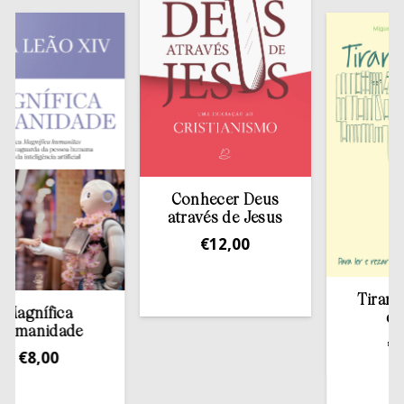
Conhecer Deus
através de Jesus
€
12,00
Tirar a Bíb
nífica
estant
anidade
€
13,5
8,00