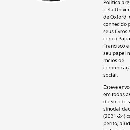
Política ar
pela Unive
de Oxford, 
conhecido 
seus livros 
com o Pap
Francisco e
seu papel 
meios de
comunicaç
social.
Esteve envo
em todas as
do Sínodo 
sinodalida
(2021-24) 
perito, aju