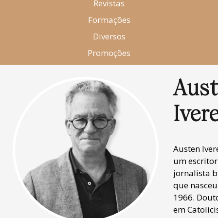
Revistas
Formações
Diversos
Promoções
Aus
Iver
Austen Iver
um escritor
jornalista b
que nasceu
1966. Dout
em Catolic