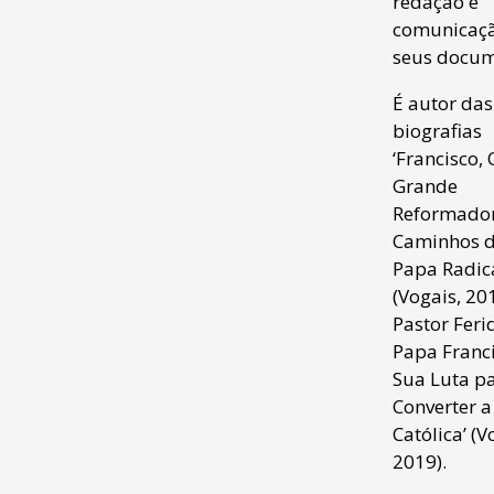
redação e
comunicaç
seus docum
É autor das
biografias
‘Francisco, 
Grande
Reformador
Caminhos 
Papa Radica
(Vogais, 201
Pastor Feri
Papa Franci
Sua Luta p
Converter a
Católica’ (V
2019).