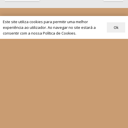
Quem Somos
Este site utiliza cookies para permitir uma melhor
Os nossos projetos
Ok
experiência ao utilizador. Ao navegar no site estará a
As Nossas Editoras
consentir com a nossa Política de Cookies.
Atualidade
Revistas
Rezar com o Papa
Materiais de Grupos
As nossas newsletters
Receber
Siga-nos