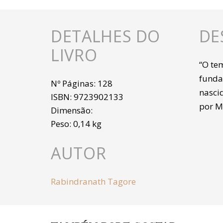
DETALHES DO
DE
LIVRO
“O te
funda
Nº Páginas:
128
nasci
ISBN:
9723902133
por M
Dimensão:
Peso:
0,14 kg
AUTOR
Rabindranath Tagore