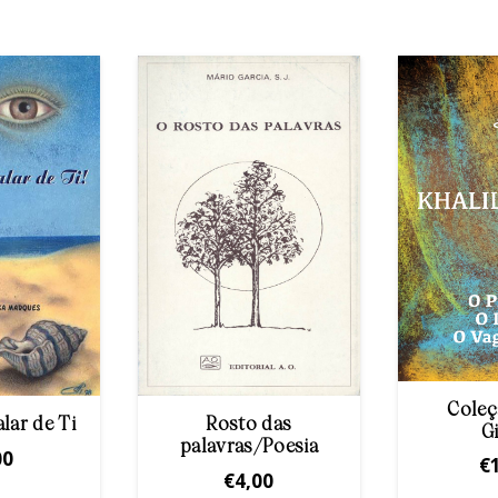
Coleç
lar de Ti
Rosto das
G
palavras/Poesia
00
€
€
4,00