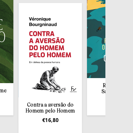
Redescobrir o
Sacramento da
Confissão
Contra a aversão do
€
10,00
Homem pelo Homem
€
16,80