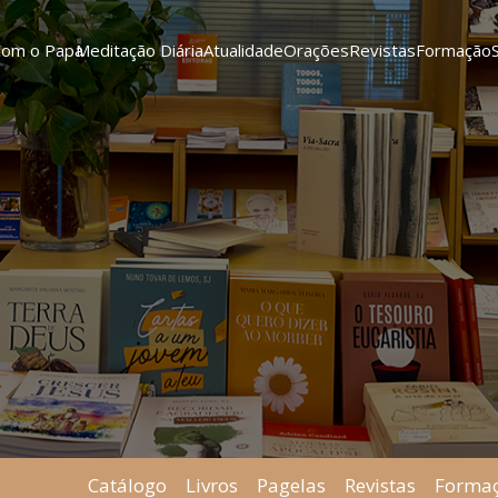
Com o Papa
Meditação Diária
Atualidade
Orações
Revistas
Formação
Catálogo
Livros
Pagelas
Revistas
Forma