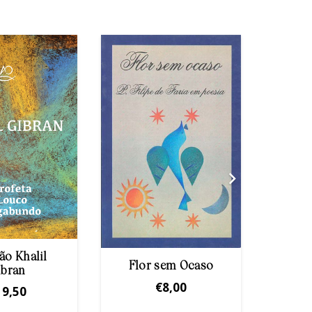
ão Khalil
Flor sem Ocaso
ibran
€
8,00
19,50