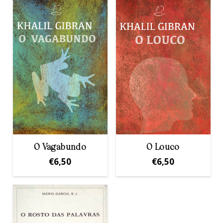
O Vagabundo
O Louco
€
6,50
€
6,50