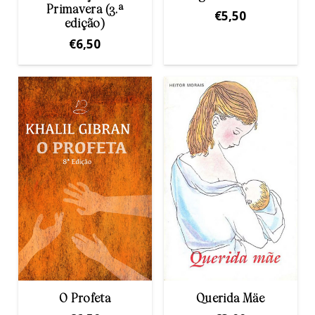
Primavera (3.ª
€
5,50
edição)
€
6,50
O Profeta
Querida Mäe