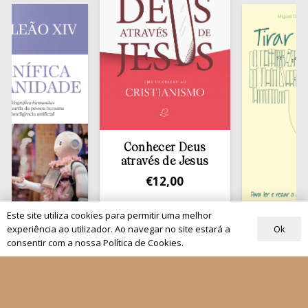
Conhecer Deus
através de Jesus
€
12,00
Este site utiliza cookies para permitir uma melhor
Tirar a Bíblia d
Ok
experiência ao utilizador. Ao navegar no site estará a
ca
estante
consentir com a nossa Política de Cookies.
ade
€
13,50
0