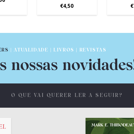
€
4,50
€
ERS
| ATUALIDADE | LIVROS | REVISTAS
s nossas novidades
O QUE VAI QUERER LER A SEGUIR?