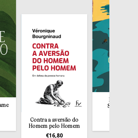
Redescobrir o
Sacramento da
Confissão
Contra a aversão do
€
10,00
Homem pelo Homem
€
16,80