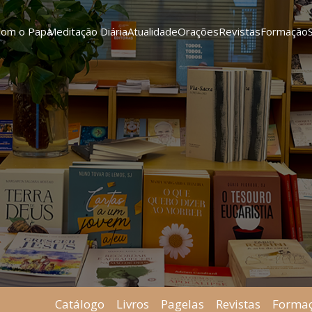
Com o Papa
Meditação Diária
Atualidade
Orações
Revistas
Formação
Catálogo
Livros
Pagelas
Revistas
Forma