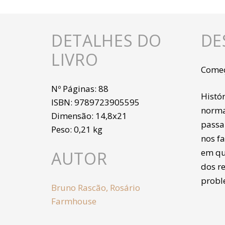
DETALHES DO
DE
LIVRO
Começ
Nº Páginas:
88
Histó
ISBN:
9789723905595
norma
Dimensão:
14,8x21
passa
Peso:
0,21 kg
nos f
em qu
AUTOR
dos r
probl
Bruno Rascão
,
Rosário
Farmhouse