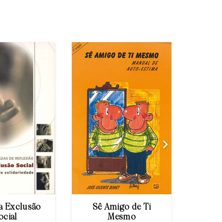
À
a Exclusão
Sê Amigo de Ti
e
ocial
Mesmo