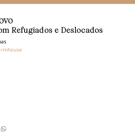
ovo
om Refugiados e Deslocados
nas
Farmhouse