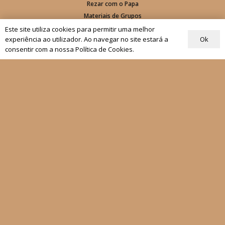
Rezar com o Papa
Materiais de Grupos
Este site utiliza cookies para permitir uma melhor
As nossas newsletters
Ok
experiência ao utilizador. Ao navegar no site estará a
consentir com a nossa Política de Cookies.
Receber
Siga-nos
Fale connosco
Política de Privacidade
Condições Gerais de Venda