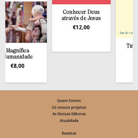
Conhecer Deus
através de Jesus
€
12,00
Tirar a 
Magnífica
est
umanidade
€
1
€
8,00
Quem Somos
Os nossos projetos
As Nossas Editoras
Atualidade
Revistas