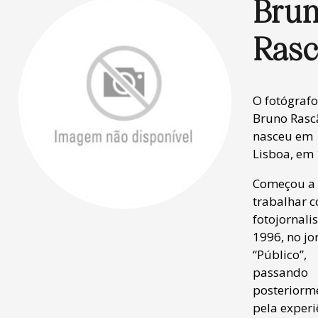
Bru
Ras
O fotógrafo
Bruno Rasc
nasceu em
Lisboa, em 
Começou a
trabalhar 
fotojornali
1996, no jo
“Público”,
passando
posteriorm
pela experi