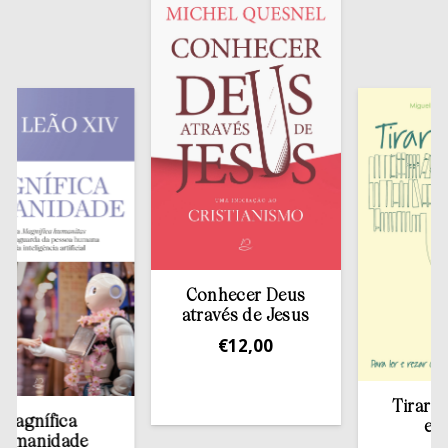
Conhecer Deus
através de Jesus
€
12,00
Tirar a Bíbl
nífica
estante
nidade