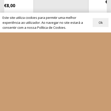
€
13,50
8,00
Este site utiliza cookies para permitir uma melhor
Ok
experiência ao utilizador. Ao navegar no site estará a
consentir com a nossa Política de Cookies.
Quem Somos
Os nossos projetos
As Nossas Editoras
Atualidade
Revistas
Rezar com o Papa
Materiais de Grupos
As nossas newsletters
Receber