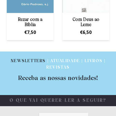
Com Deus ao
Na tua Luz
Leme
€
6,50
€
6,50
NEWSLETTERS
| ATUALIDADE | LIVROS |
REVISTAS
Receba as nossas novidades!
O QUE VAI QUERER LER A SEGUIR?