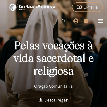
Livraria
Pelas vocações à
vida sacerdotal e
religiosa
Oração Comunitária
Descarregar