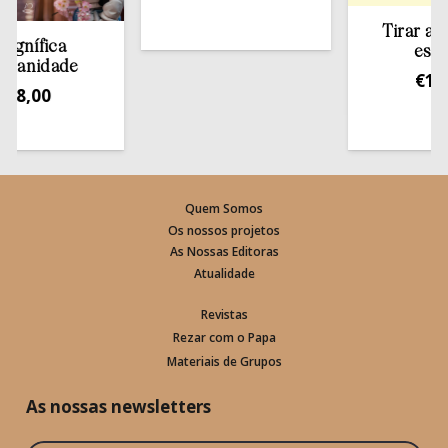
Tirar a Bíblia 
ica
estante
dade
€
13,50
0
Quem Somos
Os nossos projetos
As Nossas Editoras
Atualidade
Revistas
Rezar com o Papa
Materiais de Grupos
As nossas newsletters