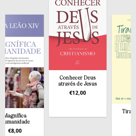
Conhecer Deus
através de Jesus
€
12,00
Tirar a Bí
agnífica
estan
manidade
€
13,
€
8,00