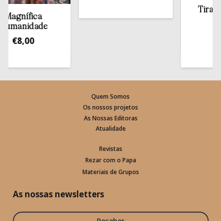
Tirar a Bí
gnífica
estan
manidade
€
13,
€
8,00
Quem Somos
Os nossos projetos
As Nossas Editoras
Atualidade
Revistas
Rezar com o Papa
Materiais de Grupos
As nossas newsletters
Receber