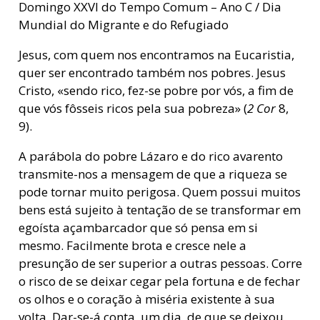
Domingo XXVI do Tempo Comum – Ano C / Dia
Mundial do Migrante e do Refugiado
Jesus, com quem nos encontramos na Eucaristia,
quer ser encontrado também nos pobres. Jesus
Cristo, «sendo rico, fez-se pobre por vós, a fim de
que vós fôsseis ricos pela sua pobreza» (
2
Cor
8,
9).
A parábola do pobre Lázaro e do rico avarento
transmite-nos a mensagem de que a riqueza se
pode tornar muito perigosa. Quem possui muitos
bens está sujeito à tentação de se transformar em
egoísta açambarcador que só pensa em si
mesmo. Facilmente brota e cresce nele a
presunção de ser superior a outras pessoas. Corre
o risco de se deixar cegar pela fortuna e de fechar
os olhos e o coração à miséria existente à sua
volta. Dar-se-á conta, um dia, de que se deixou