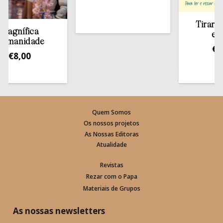
Tirar a Bíb
nífica
estant
anidade
€
13,5
8,00
Quem Somos
Os nossos projetos
As Nossas Editoras
Atualidade
Revistas
Rezar com o Papa
Materiais de Grupos
As nossas newsletters