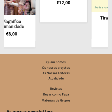
€
12,00
Tirar a Bíb
gnífica
estan
anidade
€
13,5
€
8,00
Quem Somos
Os nossos projetos
As Nossas Editoras
Atualidade
Revistas
Rezar com o Papa
Materiais de Grupos
As nossas newsletters