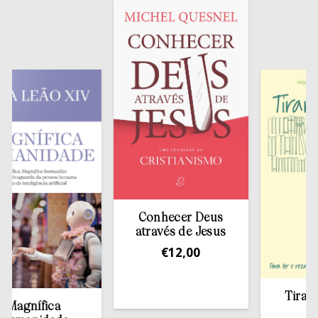
Conhecer Deus
através de Jesus
€
12,00
Tirar a B
agnífica
esta