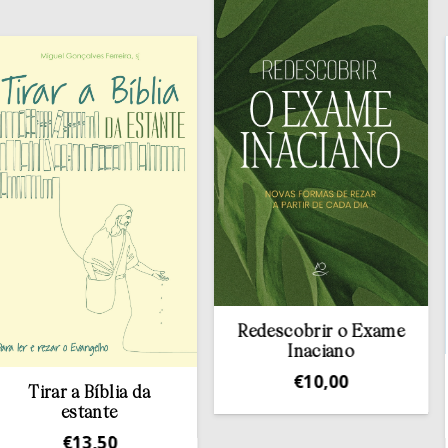
Redescobrir o Exame
Inaciano
€
10,00
Co
rar a Bíblia da
Ho
estante
€
13,50