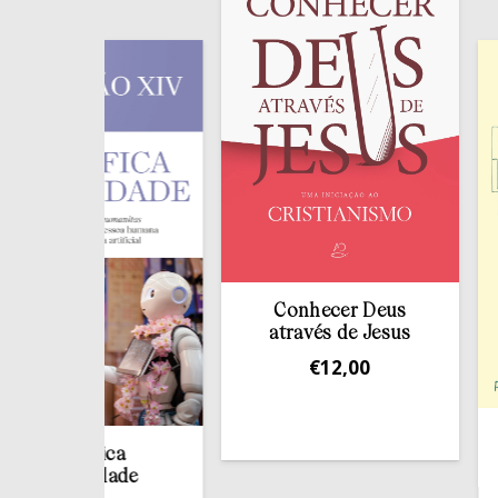
Conhecer Deus
através de Jesus
€
12,00
Ti
agnífica
manidade