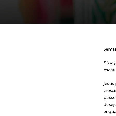
Seman
Disse 
encont
Jesus
cresci
passo
desej
enqua