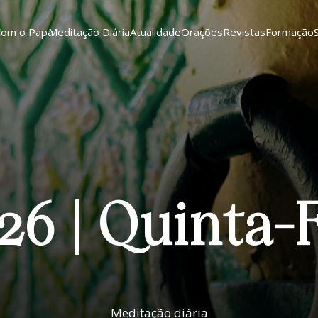
Com o Papa
Meditação Diária
Atualidade
Orações
Revistas
Formação
26 | Quinta-
Meditação diária