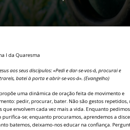
a I da Quaresma
Jesus aos seus discípulos: «Pedi e dar-se-vos-á, procurai e
rareis, batei à porta e abrir-se-vos-á». (Evangelho)
 propõe uma dinâmica de oração feita de movimento e
mento: pedir, procurar, bater. Não são gestos repetidos,
s que envolvem cada vez mais a vida. Enquanto pedimos
o purifica-se; enquanto procuramos, aprendemos a discer
nto batemos, deixamo-nos educar na confiança. Pergun