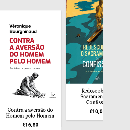
Redescobrir o
Sacramento da
Confissão
ntra a aversão do
€
10,00
mem pelo Homem
€
16,80