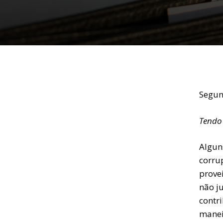
Segun
Tendo 
Algun
corru
provei
não j
contr
manei