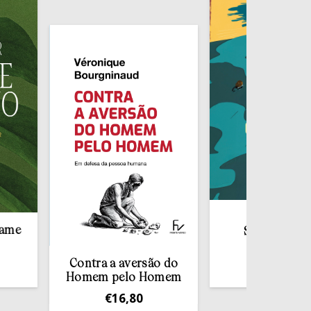
Redescobrir o
Sacramento da
Confissão
Contra a aversão do
€
10,00
Homem pelo Homem
€
16,80