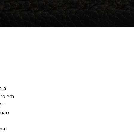
a a
iro em
s –
 não
mal