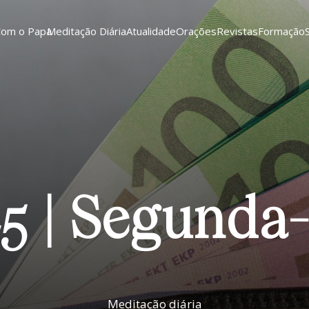
Com o Papa
Meditação Diária
Atualidade
Orações
Revistas
Formação
25 | Segunda-
Meditação diária