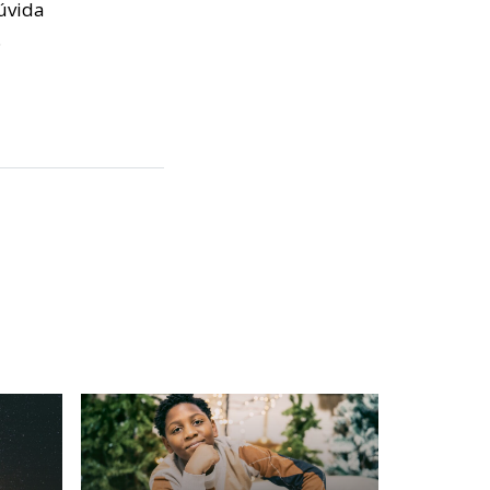
úvida
.