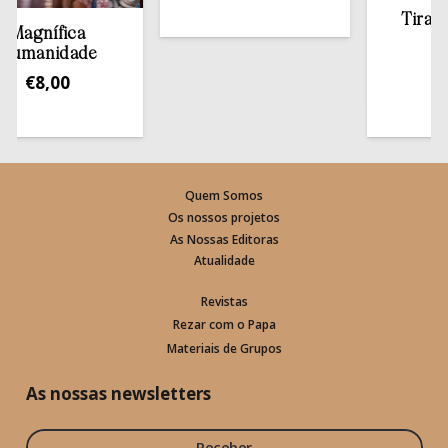
Tirar a Bí
gnífica
estan
anidade
€
13,
€
8,00
Quem Somos
Os nossos projetos
As Nossas Editoras
Atualidade
Revistas
Rezar com o Papa
Materiais de Grupos
As nossas newsletters
Receber